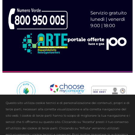
Servizio gratuito
lunedì | venerdì
9:00 | 18:00
Questo sito utilizza cookie tecnici e di personalizzazione dei contenuti, propri e di
terze parti, necessari alla corretta visualizzazione e alla corretta navigazione del
sito web. I cookie di terze parti hanno lo scopo di migliorare la tua navigazione e i
servizi che ti offriamo su questo sito. Cliccando su "Accetta" presti il tuo consenso
all'utilizzo dei cookie di terze parti. Cliccando su "Rifiuta" verranno utilizzati
esclusivamente i cookie tecnici e necessari. Puoi inoltre impostare in autonomia