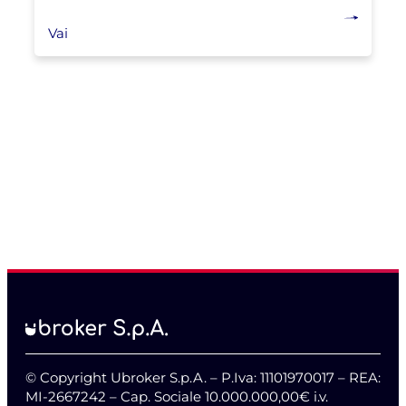
Vai
© Copyright Ubroker S.p.A. – P.Iva: 11101970017 – REA:
MI-2667242 – Cap. Sociale 10.000.000,00€ i.v.