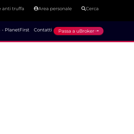
 anti truffa
Area personale
Cerca
 - PlanetFirst
Contatti
Passa a uBroker