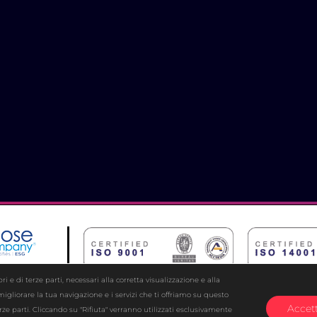
i e di terze parti, necessari alla corretta visualizzazione e alla
migliorare la tua navigazione e i servizi che ti offriamo su questo
Accett
terze parti. Cliccando su "Rifiuta" verranno utilizzati esclusivamente