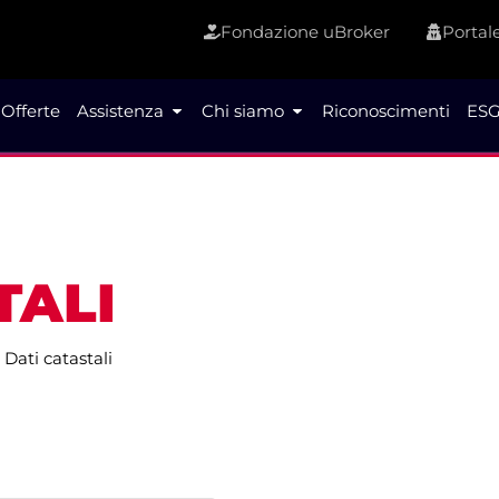
Fondazione uBroker
Portale
Offerte
Assistenza
Chi siamo
Riconoscimenti
ESG
TALI
|
Dati catastali