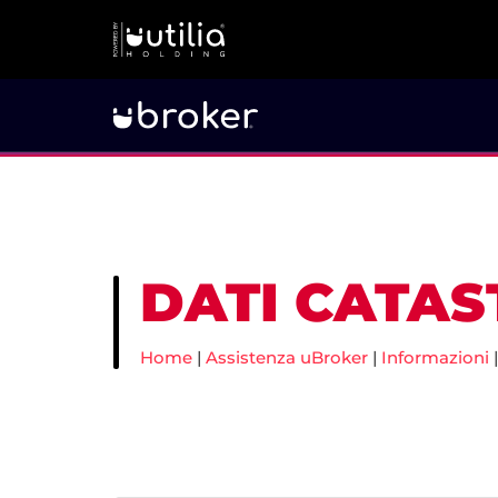
DATI CATAS
Home
|
Assistenza uBroker
|
Informazioni