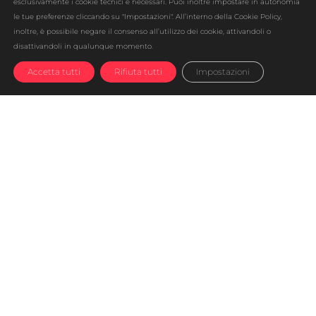
esclusivamente i cookie tecnici e necessari. Puoi inoltre impostare in autonomia
le tue preferenze cliccando su "Impostazioni". All’interno della Cookie Policy,
inoltre, è possibile negare il consenso all’utilizzo dei cookie, attivandoli o
disattivandoli in qualunque momento.
Accetta tutti
Rifiuta tutti
Impostazioni
UBROKER
è l’innovativo gestore di
energia elettrica e gas che rifornisce clienti
privati e business di ogni entità sull’intero
territorio nazionale. L’azienda ha iniziato la
propria attività nel 2015, ma anche tra 30 anni
si considererà giovane e all’avanguardia,
flessibile e dinamica, per rimanere sempre al
passo con i tempi che cambiano e supportare
i clienti nel miglior modo grazie al mutevole