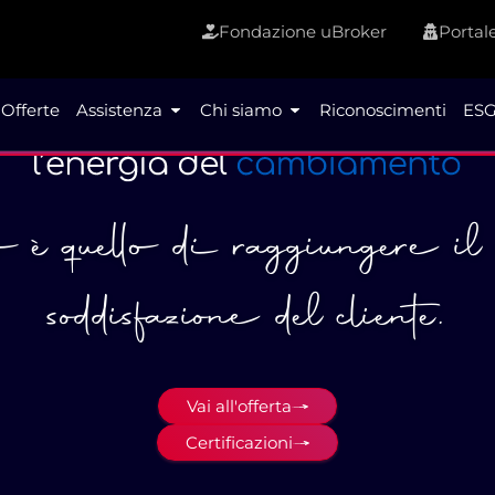
Fondazione uBroker
Portale
Offerte
Assistenza
Chi siamo
Riconoscimenti
ESG
vo è quello di raggiungere i
soddisfazione del cliente.
Vai all'offerta
Certificazioni