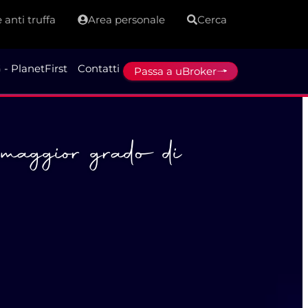
 anti truffa
Area personale
Cerca
 - PlanetFirst
Contatti
Passa a uBroker
l maggior grado di