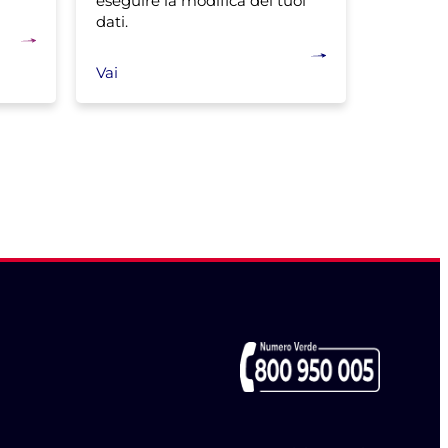
eseguire la modifica dei tuoi
dati.
Vai