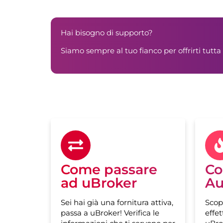
Hai bisogno di supporto?
Siamo sempre al tuo fianco per offrirti tutta 
Come passare
Co
ad uBroker
Au
Sei hai già una fornitura attiva,
Scop
passa a uBroker! Verifica le
effet