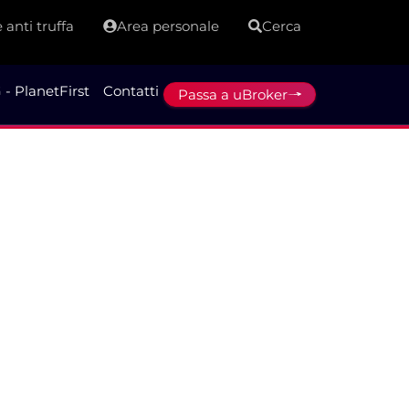
 anti truffa
Area personale
Cerca
 - PlanetFirst
Contatti
Passa a uBroker