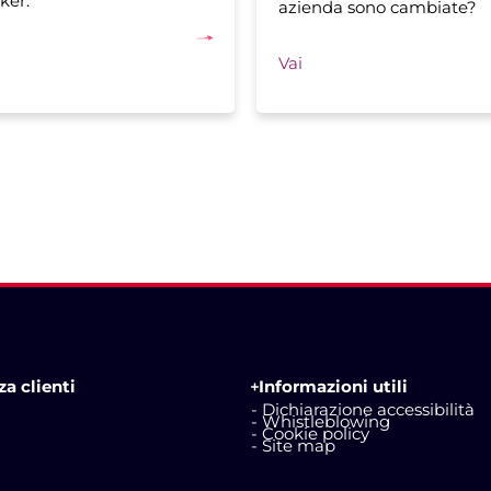
ker.
azienda sono cambiate?
Vai
a clienti
Informazioni utili
- Dichiarazione accessibilità
- Whistleblowing
- Cookie policy
- Site map