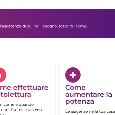
l’assistenza di cui hai bisogno, scegli tu come.
me effettuare
Come
tolettura
aumentare la
potenza
ri come e quando
tuare l’autolettura con
Le esigenze nella tua casa