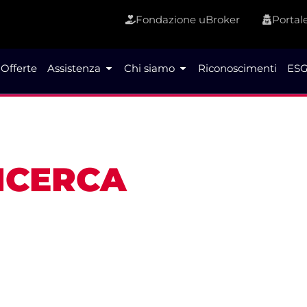
Fondazione uBroker
Portale
Offerte
Assistenza
Chi siamo
Riconoscimenti
ESG
RICERCA