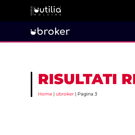
RISULTATI 
Home
|
ubroker
|
Pagina 3