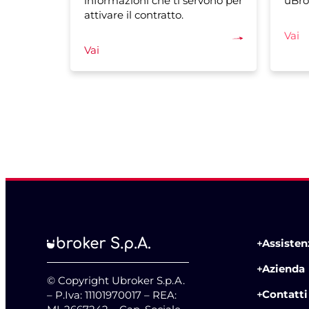
informazioni che ti servono per
uBro
attivare il contratto.
Vai
Vai
Assistenz
Azienda
© Copyright Ubroker S.p.A.
Contatti
– P.Iva: 11101970017 – REA: