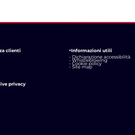
a clienti
Informazioni utili
- Dichiarazione accessibilità
- Whistleblowing
- Cookie policy
- Site map
ive privacy