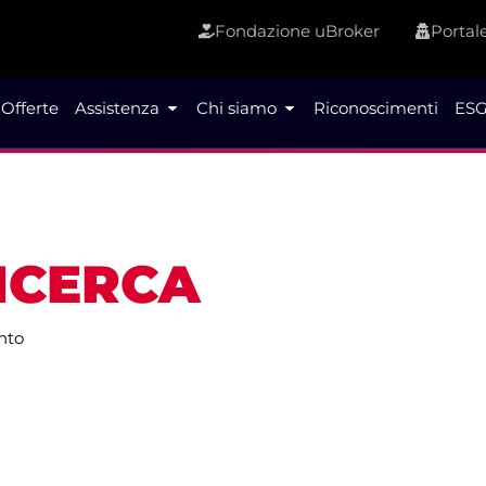
Fondazione uBroker
Portale
Offerte
Assistenza
Chi siamo
Riconoscimenti
ESG
RICERCA
nto