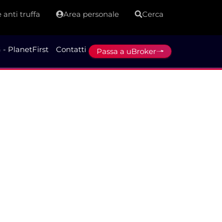
 anti truffa
Area personale
Cerca
 - PlanetFirst
Contatti
Passa a uBroker