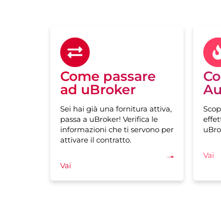
Come passare
Co
ad uBroker
Au
Sei hai già una fornitura attiva,
Scop
passa a uBroker! Verifica le
effet
informazioni che ti servono per
uBro
attivare il contratto.
Vai
Vai