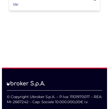
Vai
© Copyright Ubroker S.p.A. – P.Iva: 11101970017 – REA:
MI-2667242 – Cap. Sociale 10.000.000,00€ i.v.