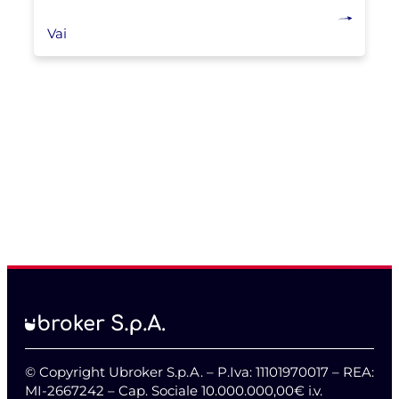
Vai
© Copyright Ubroker S.p.A. – P.Iva: 11101970017 – REA:
MI-2667242 – Cap. Sociale 10.000.000,00€ i.v.