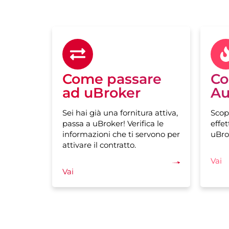
Come passare
Co
ad uBroker
Au
Sei hai già una fornitura attiva,
Scop
passa a uBroker! Verifica le
effet
informazioni che ti servono per
uBro
attivare il contratto.
Vai
Vai