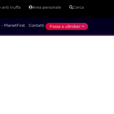
 anti truffa
Area personale
Cerca
 - PlanetFirst
Contatti
Passa a uBroker