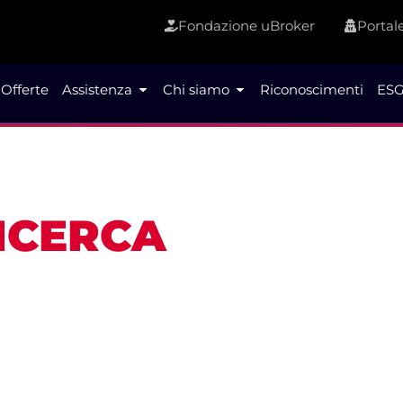
Fondazione uBroker
Portale
Offerte
Assistenza
Chi siamo
Riconoscimenti
ESG
RICERCA