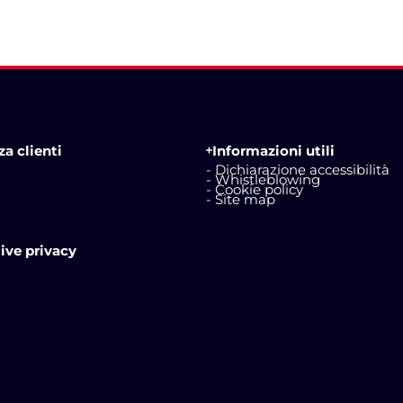
a clienti
Informazioni utili
- Dichiarazione accessibilità
- Whistleblowing
- Cookie policy
- Site map
ive privacy