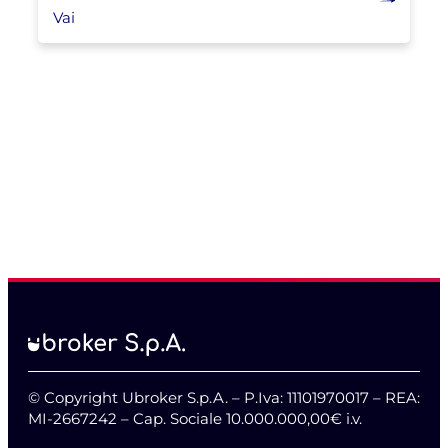
Vai
© Copyright Ubroker S.p.A. – P.Iva: 11101970017 – REA:
MI-2667242 – Cap. Sociale 10.000.000,00€ i.v.