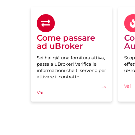
Come passare
Co
ad uBroker
Au
Sei hai già una fornitura attiva,
Scop
passa a uBroker! Verifica le
effet
informazioni che ti servono per
uBro
attivare il contratto.
Vai
Vai