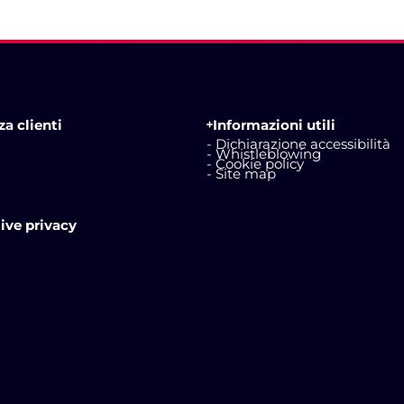
a clienti
Informazioni utili
- Dichiarazione accessibilità
- Whistleblowing
- Cookie policy
- Site map
ive privacy