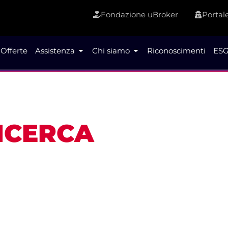
Fondazione uBroker
Portale
Offerte
Assistenza
Chi siamo
Riconoscimenti
ESG
RICERCA