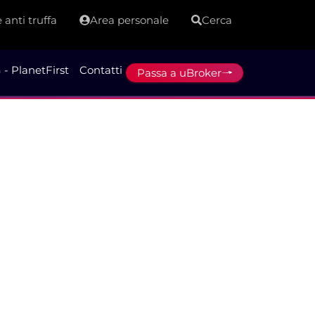
 anti truffa
Area personale
Cerca
 - PlanetFirst
Contatti
Passa a uBroker