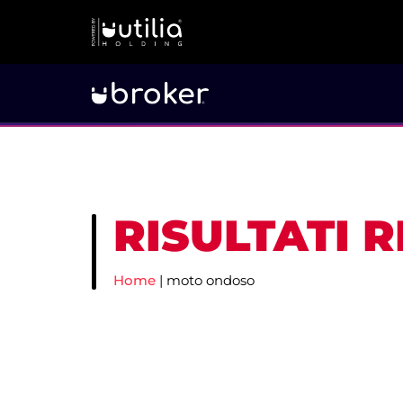
RISULTATI 
Home
|
moto ondoso