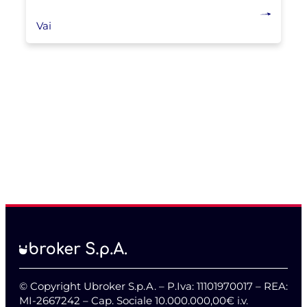
Vai
© Copyright Ubroker S.p.A. – P.Iva: 11101970017 – REA:
MI-2667242 – Cap. Sociale 10.000.000,00€ i.v.