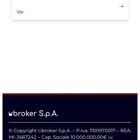
Vai
© Copyright Ubroker S.p.A. – P.Iva: 11101970017 – REA:
MI-2667242 – Cap. Sociale 10.000.000,00€ i.v.