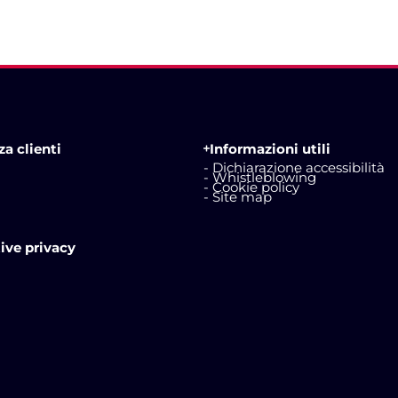
a clienti
Informazioni utili
- Dichiarazione accessibilità
- Whistleblowing
- Cookie policy
- Site map
ive privacy