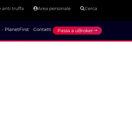
 anti truffa
Area personale
Cerca
 - PlanetFirst
Contatti
Passa a uBroker