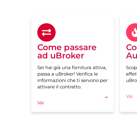
Come passare
Co
ad uBroker
Au
Sei hai già una fornitura attiva,
Scop
passa a uBroker! Verifica le
effet
informazioni che ti servono per
uBro
attivare il contratto.
Vai
Vai