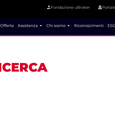
Fondazione uBroker
Portale
Offerte
Assistenza
Chi siamo
Riconoscimenti
ESG
RICERCA