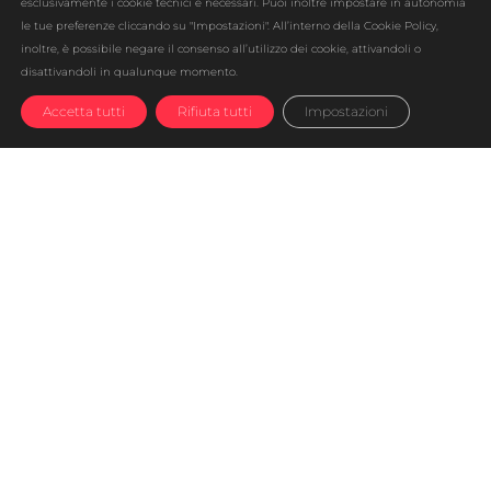
esclusivamente i cookie tecnici e necessari. Puoi inoltre impostare in autonomia
le tue preferenze cliccando su "Impostazioni". All’interno della Cookie Policy,
inoltre, è possibile negare il consenso all’utilizzo dei cookie, attivandoli o
disattivandoli in qualunque momento.
Accetta tutti
Rifiuta tutti
Impostazioni
UBROKER
è l’innovativo gestore di
energia elettrica e gas che rifornisce clienti
privati e business di ogni entità sull’intero
territorio nazionale. L’azienda ha iniziato la
propria attività nel 2015, ma anche tra 30 anni
si considererà giovane e all’avanguardia,
flessibile e dinamica, per rimanere sempre al
passo con i tempi che cambiano e supportare
i clienti nel miglior modo grazie al mutevole