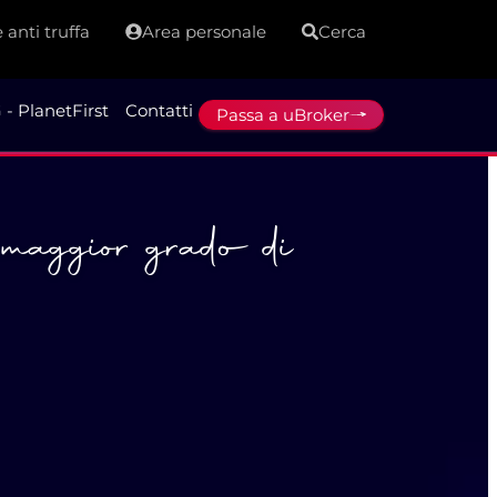
 anti truffa
Area personale
Cerca
 - PlanetFirst
Contatti
Passa a uBroker
l maggior grado di