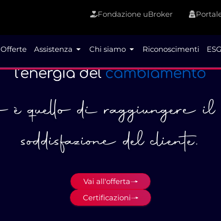
Fondazione uBroker
Portale
Offerte
Assistenza
Chi siamo
Riconoscimenti
ESG
vo è quello di raggiungere i
soddisfazione del cliente.
Vai all'offerta
Certificazioni