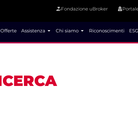
Fondazione uBroker
Portale
Offerte
Assistenza
Chi siamo
Riconoscimenti
ESG
RICERCA