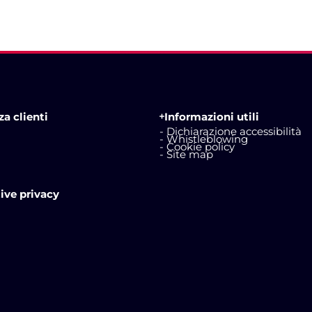
a clienti
Informazioni utili
- Dichiarazione accessibilità
- Whistleblowing
- Cookie policy
- Site map
ive privacy