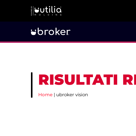
RISULTATI 
Home
|
ubroker vision