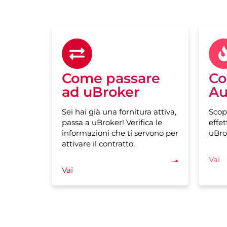
Come passare
Co
ad uBroker
Au
Sei hai già una fornitura attiva,
Scop
passa a uBroker! Verifica le
effet
informazioni che ti servono per
uBro
attivare il contratto.
Vai
Vai