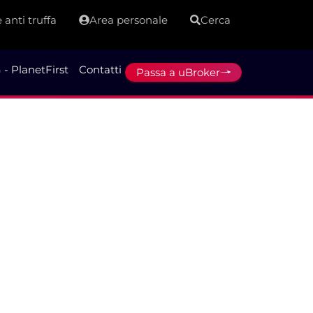
 anti truffa
Area personale
Cerca
 - PlanetFirst
Contatti
Passa a uBroker