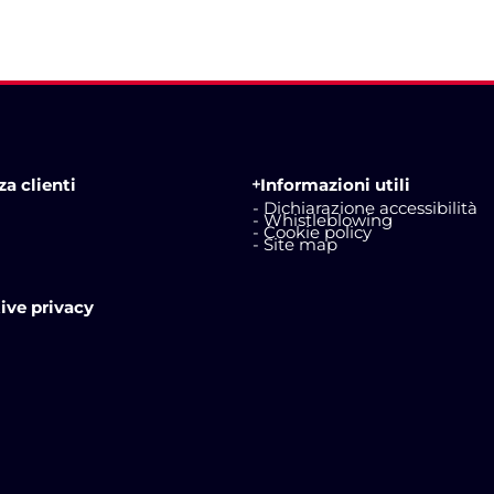
a clienti
Informazioni utili
- Dichiarazione accessibilità
- Whistleblowing
- Cookie policy
- Site map
ive privacy