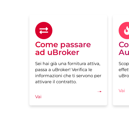
Come passare
Co
ad uBroker
Au
Sei hai già una fornitura attiva,
Scop
passa a uBroker! Verifica le
effet
informazioni che ti servono per
uBro
attivare il contratto.
Vai
Vai