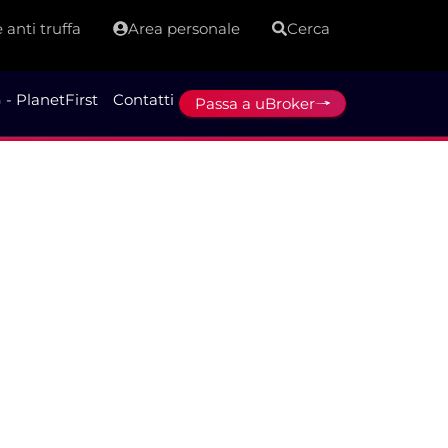
 anti truffa
Area personale
Cerca
 - PlanetFirst
Contatti
Passa a uBroker