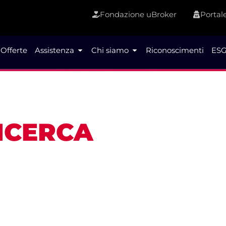
Fondazione uBroker
Portale
Offerte
Assistenza
Chi siamo
Riconoscimenti
ESG
RICERCA