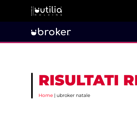
RISULTATI 
Home
|
ubroker natale