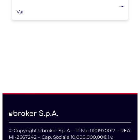
Vai
© Copyright Ubroker S.p.A. – P.Iva: 11101970017 – REA:
MI-2667242 – Cap. Sociale 10.000.000,00€ i.v.