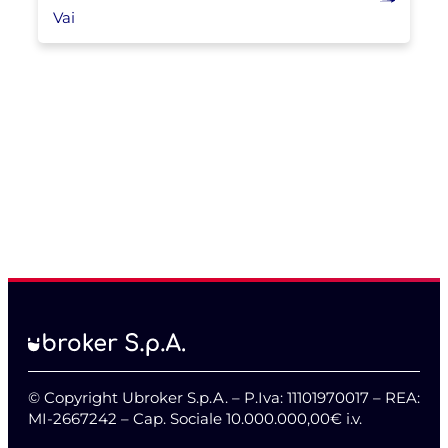
Vai
© Copyright Ubroker S.p.A. – P.Iva: 11101970017 – REA:
MI-2667242 – Cap. Sociale 10.000.000,00€ i.v.