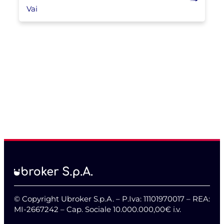
Vai
© Copyright Ubroker S.p.A. – P.Iva: 11101970017 – REA:
MI-2667242 – Cap. Sociale 10.000.000,00€ i.v.