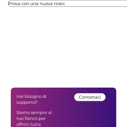
Hai bisogno di
Contattaci
supporto?
Siamo sempre al
tuo fianco per
offrirti tutta