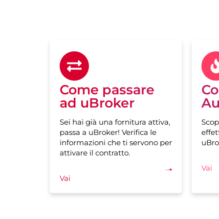
Come passare
Co
ad uBroker
Au
Sei hai già una fornitura attiva,
Scop
passa a uBroker! Verifica le
effet
informazioni che ti servono per
uBro
attivare il contratto.
Vai
Vai