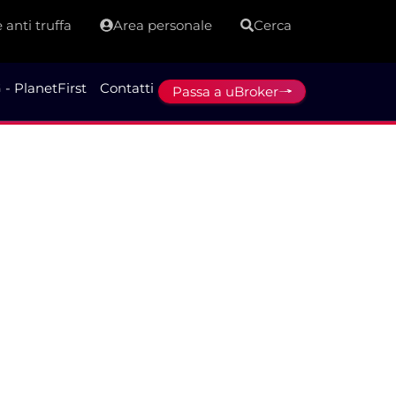
 anti truffa
Area personale
Cerca
 - PlanetFirst
Contatti
Passa a uBroker