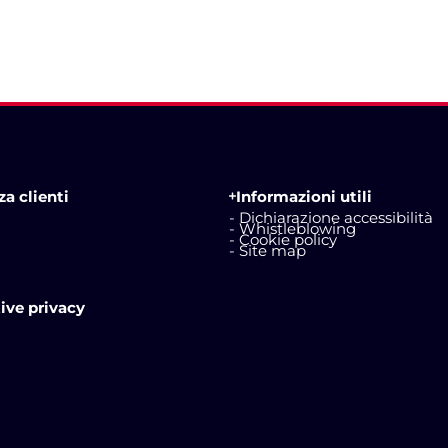
a clienti
Informazioni utili
- Dichiarazione accessibilità
- Whistleblowing
- Cookie policy
- Site map
ive privacy