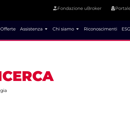
Fondazione uBroker
Portale
Offerte
Assistenza
Chi siamo
Riconoscimenti
ESG
RICERCA
gia