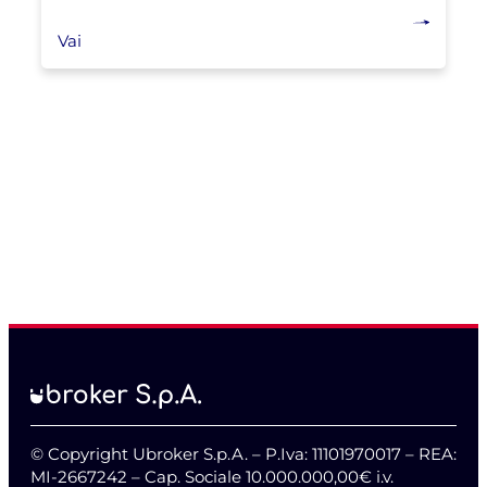
Vai
© Copyright Ubroker S.p.A. – P.Iva: 11101970017 – REA:
MI-2667242 – Cap. Sociale 10.000.000,00€ i.v.