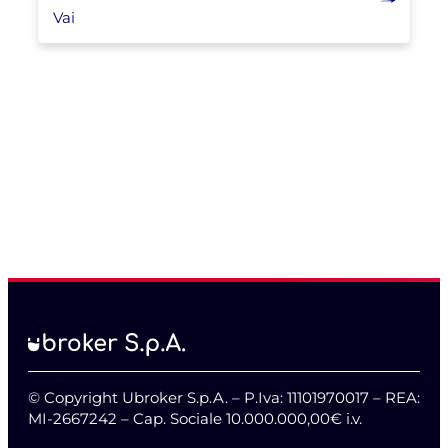
Vai
© Copyright Ubroker S.p.A. – P.Iva: 11101970017 – REA:
MI-2667242 – Cap. Sociale 10.000.000,00€ i.v.