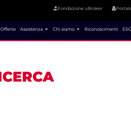
Fondazione uBroker
Portale
Offerte
Assistenza
Chi siamo
Riconoscimenti
ESG
RICERCA