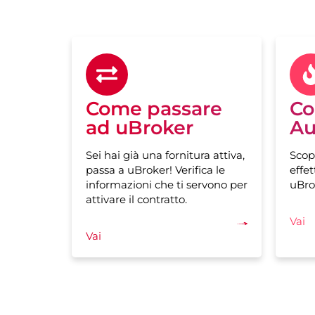
Come passare
Co
ad uBroker
Au
Sei hai già una fornitura attiva,
Scop
passa a uBroker! Verifica le
effet
informazioni che ti servono per
uBro
attivare il contratto.
Vai
Vai