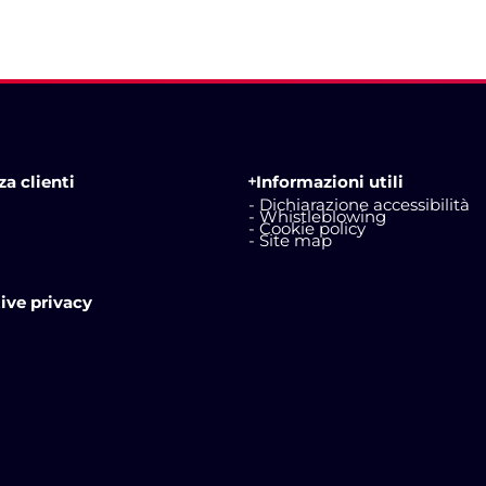
a clienti
Informazioni utili
- Dichiarazione accessibilità
- Whistleblowing
- Cookie policy
- Site map
ive privacy