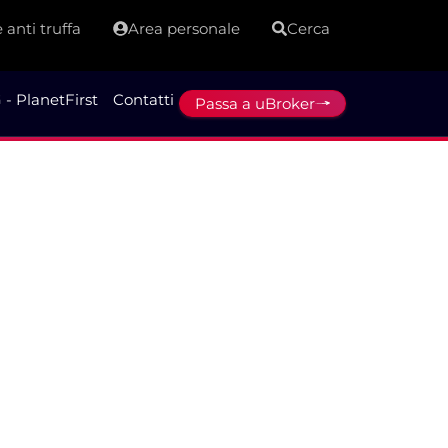
 anti truffa
Area personale
Cerca
 - PlanetFirst
Contatti
Passa a uBroker