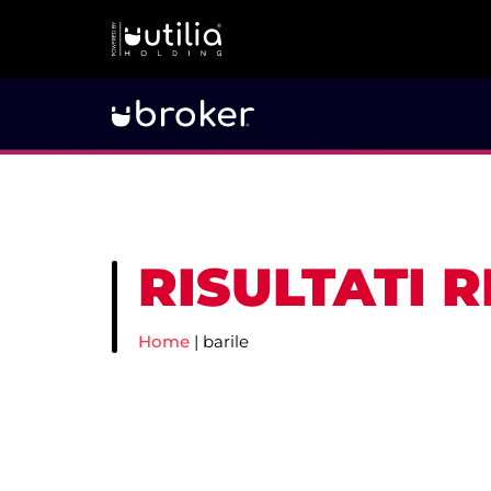
RISULTATI 
Home
|
barile