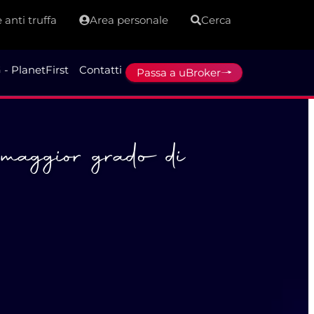
 anti truffa
Area personale
Cerca
 - PlanetFirst
Contatti
Passa a uBroker
l maggior grado di