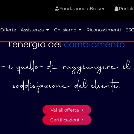
Fondazione uBroker
Portale
Offerte
Assistenza
Chi siamo
Riconoscimenti
ESG
vo è quello di raggiungere i
soddisfazione del cliente.
Vai all'offerta
Certificazioni