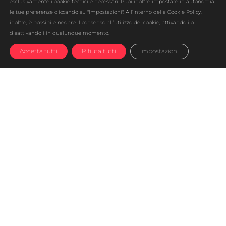
esclusivamente i cookie tecnici e necessari. Puoi inoltre impostare in autonomia
le tue preferenze cliccando su "Impostazioni". All’interno della Cookie Policy,
inoltre, è possibile negare il consenso all’utilizzo dei cookie, attivandoli o
disattivandoli in qualunque momento.
Accetta tutti
Rifiuta tutti
Impostazioni
UBROKER
è l’innovativo gestore di
energia elettrica e gas che rifornisce clienti
privati e business di ogni entità sull’intero
territorio nazionale. L’azienda ha iniziato la
propria attività nel 2015, ma anche tra 30 anni
si considererà giovane e all’avanguardia,
flessibile e dinamica, per rimanere sempre al
passo con i tempi che cambiano e supportare
i clienti nel miglior modo grazie al mutevole