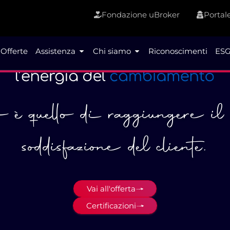
Fondazione uBroker
Portale
Offerte
Assistenza
Chi siamo
Riconoscimenti
ESG
vo è quello di raggiungere i
soddisfazione del cliente.
Vai all'offerta
Certificazioni