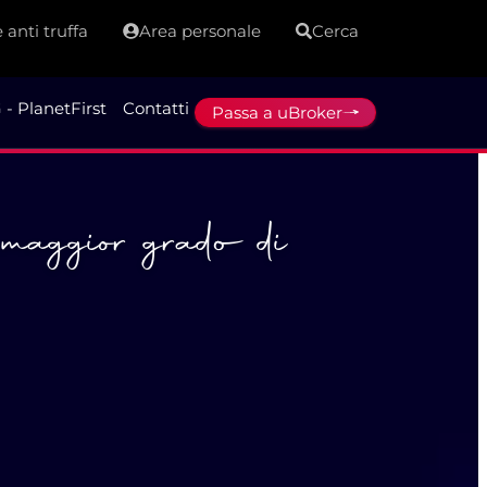
 anti truffa
Area personale
Cerca
 - PlanetFirst
Contatti
Passa a uBroker
l maggior grado di