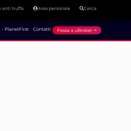
 anti truffa
Area personale
Cerca
 - PlanetFirst
Contatti
Passa a uBroker