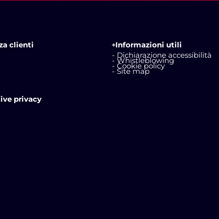
a clienti
Informazioni utili
- Dichiarazione accessibilità
- Whistleblowing
- Cookie policy
- Site map
ive privacy