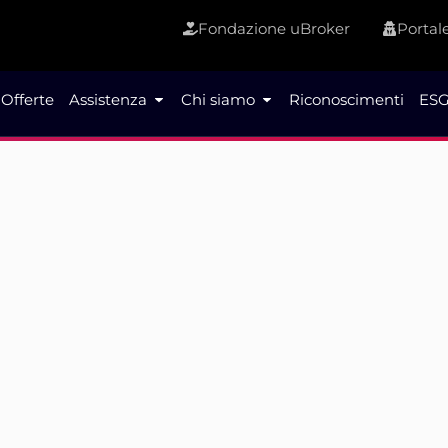
Fondazione uBroker
Portale
Offerte
Assistenza
Chi siamo
Riconoscimenti
ESG