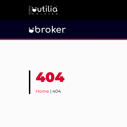
404
Home
|
404